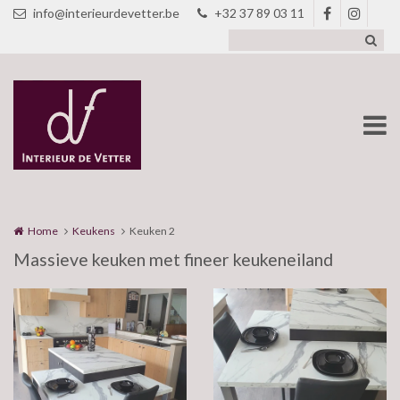
Overslaan en naar de inhoud gaan
info@interieurdevetter.be
+32 37 89 03 11
Home
Keukens
Keuken 2
Massieve keuken met fineer keukeneiland