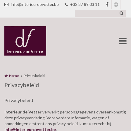
Overslaan en naar de inhoud gaan
info@interieurdevetter.be
+32 37 89 03 11
Home
Privacybeleid
Privacybeleid
Privacybeleid
Interieur de Vetter
verwerkt persoonsgegevens overeenkomstig
deze privacyverklaring. Voor verdere informatie, vragen of
opmerkingen omtrent ons privacy beleid, kunt u terecht bij
info@interieurdevetter.be
.